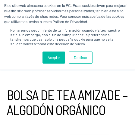
Este sitio web almacena cookies en tu PC. Estas cookies sirven para mejorar
0
nuestro sitio web y ofrecer servicios más personalizados, tanto en este sitio
web como a través de otras redes. Para conocer más acerca de las cookies
que utilizamos, revisa nuestra Política de Privacidad.
No haremos seguimiento de tu información cuando visites nuestro
sitio. Sin embargo, con el fin de cumplir con tus preferencias,
tendremos que usar solo una pequeña cookie para que no se te
solicite volver a tomar esta decisión de nuevo.
TENDA
·
TODOS OS PRODUTOS
· BOLSA DE TEA AMIZADE –
ALGODÓN ORGÁNICO
Aceptar
Declinar
BOLSA DE TEA AMIZADE –
ALGODÓN ORGÁNICO