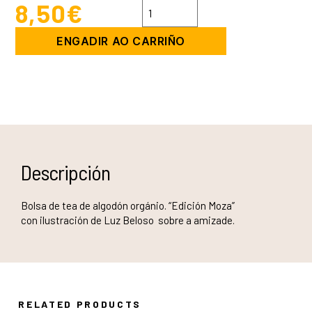
8,50
€
BOLSA
DE
TEA
ENGADIR AO CARRIÑO
AMIZADE
-
ALGODÓN
ORGÁNICO
cantidade
Descripción
Bolsa de tea de algodón orgánio. “Edición Moza”
con ilustración de Luz Beloso sobre a amizade.
RELATED PRODUCTS