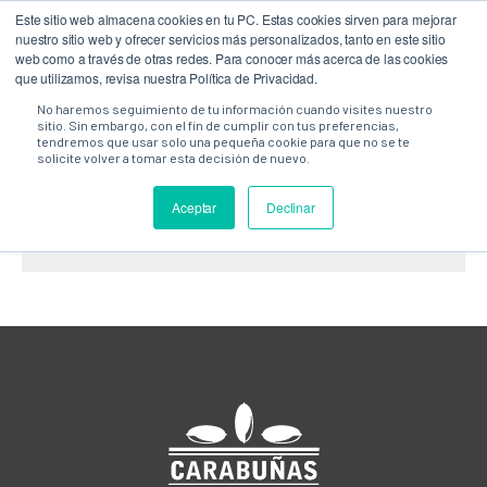
Este sitio web almacena cookies en tu PC. Estas cookies sirven para mejorar
0
nuestro sitio web y ofrecer servicios más personalizados, tanto en este sitio
web como a través de otras redes. Para conocer más acerca de las cookies
que utilizamos, revisa nuestra Política de Privacidad.
No haremos seguimiento de tu información cuando visites nuestro
sitio. Sin embargo, con el fin de cumplir con tus preferencias,
tendremos que usar solo una pequeña cookie para que no se te
CARRIÑO
solicite volver a tomar esta decisión de nuevo.
Aceptar
Declinar
O teu carriño está baleiro.