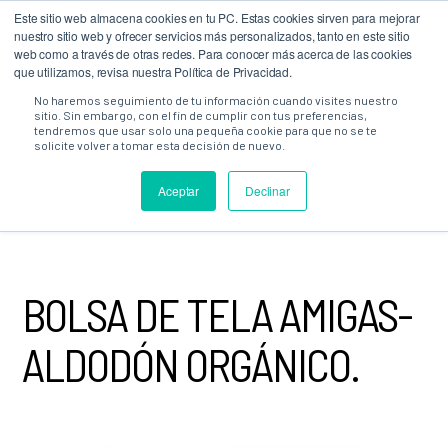
Este sitio web almacena cookies en tu PC. Estas cookies sirven para mejorar
0
nuestro sitio web y ofrecer servicios más personalizados, tanto en este sitio
web como a través de otras redes. Para conocer más acerca de las cookies
que utilizamos, revisa nuestra Política de Privacidad.
No haremos seguimiento de tu información cuando visites nuestro
sitio. Sin embargo, con el fin de cumplir con tus preferencias,
tendremos que usar solo una pequeña cookie para que no se te
solicite volver a tomar esta decisión de nuevo.
TIENDA
·
TODOS LOS PRODUCTOS
· BOLSA DE TELA AMIGAS-
ALDODÓN ORGÁNICO.
Aceptar
Declinar
BOLSA DE TELA AMIGAS-
ALDODÓN ORGÁNICO.