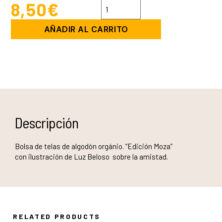
8,50
€
BOLSA
DE
TELA
AÑADIR AL CARRITO
AMIGAS-
ALDODÓN
ORGÁNICO.
cantidad
Descripción
Bolsa de telas de algodón orgánio. “Edición Moza”
con ilustración de Luz Beloso sobre la amistad.
RELATED PRODUCTS