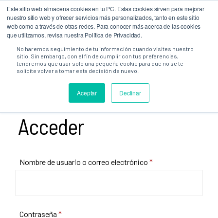
Este sitio web almacena cookies en tu PC. Estas cookies sirven para mejorar
0
nuestro sitio web y ofrecer servicios más personalizados, tanto en este sitio
web como a través de otras redes. Para conocer más acerca de las cookies
que utilizamos, revisa nuestra Política de Privacidad.
No haremos seguimiento de tu información cuando visites nuestro
sitio. Sin embargo, con el fin de cumplir con tus preferencias,
tendremos que usar solo una pequeña cookie para que no se te
MI CUENTA
solicite volver a tomar esta decisión de nuevo.
Aceptar
Declinar
Acceder
Nombre de usuario o correo electrónico
*
Contraseña
*